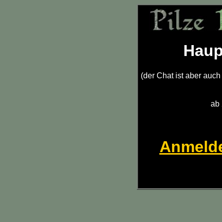
Haup
(der Chat ist aber auc
ab
Anmelde