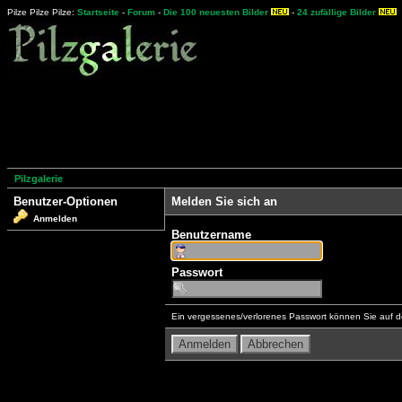
Pilze Pilze Pilze:
Startseite
-
Forum
-
Die 100 neuesten Bilder
-
24 zufällige Bilder
Pilzgalerie
Benutzer-Optionen
Melden Sie sich an
Anmelden
Benutzername
Passwort
Ein vergessenes/verlorenes Passwort können Sie auf d