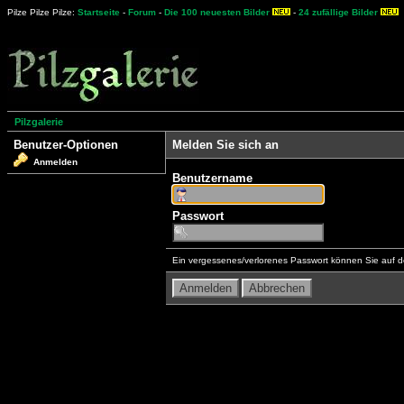
Pilze Pilze Pilze:
Startseite
-
Forum
-
Die 100 neuesten Bilder
-
24 zufällige Bilder
Pilzgalerie
Benutzer-Optionen
Melden Sie sich an
Anmelden
Benutzername
Passwort
Ein vergessenes/verlorenes Passwort können Sie auf d