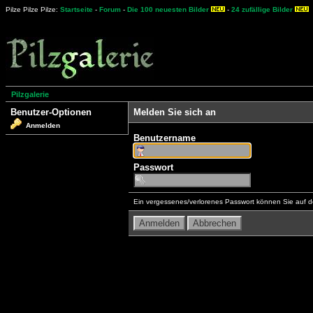
Pilze Pilze Pilze:
Startseite
-
Forum
-
Die 100 neuesten Bilder
-
24 zufällige Bilder
Pilzgalerie
Benutzer-Optionen
Melden Sie sich an
Anmelden
Benutzername
Passwort
Ein vergessenes/verlorenes Passwort können Sie auf d