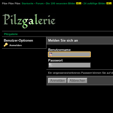
Pilze Pilze Pilze:
Startseite
-
Forum
-
Die 100 neuesten Bilder
-
24 zufällige Bilder
Pilzgalerie
Benutzer-Optionen
Melden Sie sich an
Anmelden
Benutzername
Passwort
Ein vergessenes/verlorenes Passwort können Sie auf d