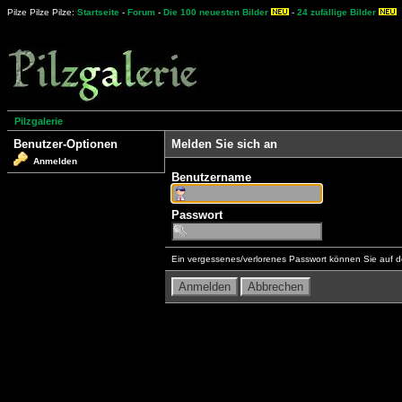
Pilze Pilze Pilze:
Startseite
-
Forum
-
Die 100 neuesten Bilder
-
24 zufällige Bilder
Pilzgalerie
Benutzer-Optionen
Melden Sie sich an
Anmelden
Benutzername
Passwort
Ein vergessenes/verlorenes Passwort können Sie auf d