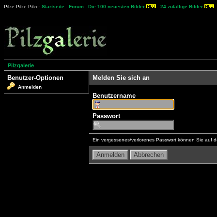
Pilze Pilze Pilze:
Startseite
-
Forum
-
Die 100 neuesten Bilder
-
24 zufällige Bilder
Pilzgalerie
Benutzer-Optionen
Melden Sie sich an
Anmelden
Benutzername
Passwort
Ein vergessenes/verlorenes Passwort können Sie auf d