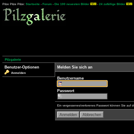
Pilze Pilze Pilze:
Startseite
-
Forum
-
Die 100 neuesten Bilder
-
24 zufällige Bilder
Pilzgalerie
Benutzer-Optionen
Melden Sie sich an
Anmelden
Benutzername
Passwort
Ein vergessenes/verlorenes Passwort können Sie auf d