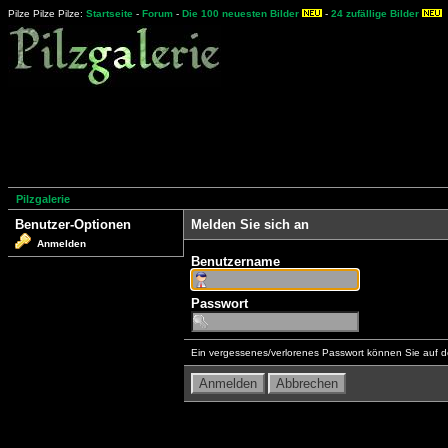
Pilze Pilze Pilze:
Startseite
-
Forum
-
Die 100 neuesten Bilder
-
24 zufällige Bilder
Pilzgalerie
Benutzer-Optionen
Melden Sie sich an
Anmelden
Benutzername
Passwort
Ein vergessenes/verlorenes Passwort können Sie auf d