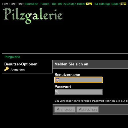
Pilze Pilze Pilze:
Startseite
-
Forum
-
Die 100 neuesten Bilder
-
24 zufällige Bilder
Pilzgalerie
Benutzer-Optionen
Melden Sie sich an
Anmelden
Benutzername
Passwort
Ein vergessenes/verlorenes Passwort können Sie auf d