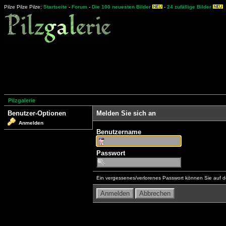
Pilze Pilze Pilze:
Startseite
-
Forum
-
Die 100 neuesten Bilder
-
24 zufällige Bilder
Pilzgalerie
Benutzer-Optionen
Melden Sie sich an
Anmelden
Benutzername
Passwort
Ein vergessenes/verlorenes Passwort können Sie auf d