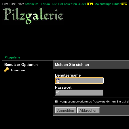
Pilze Pilze Pilze:
Startseite
-
Forum
-
Die 100 neuesten Bilder
-
24 zufällige Bilder
Pilzgalerie
Benutzer-Optionen
Melden Sie sich an
Anmelden
Benutzername
Passwort
Ein vergessenes/verlorenes Passwort können Sie auf d