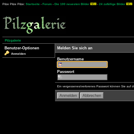
Pilze Pilze Pilze:
Startseite
-
Forum
-
Die 100 neuesten Bilder
-
24 zufällige Bilder
Pilzgalerie
Benutzer-Optionen
Melden Sie sich an
Anmelden
Benutzername
Passwort
Ein vergessenes/verlorenes Passwort können Sie auf d