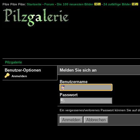
Pilze Pilze Pilze:
Startseite
-
Forum
-
Die 100 neuesten Bilder
-
24 zufällige Bilder
Pilzgalerie
Benutzer-Optionen
Melden Sie sich an
Anmelden
Benutzername
Passwort
Ein vergessenes/verlorenes Passwort können Sie auf d