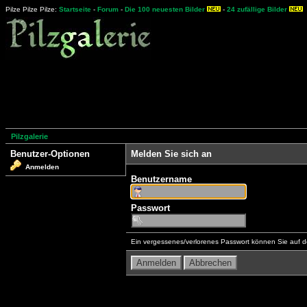
Pilze Pilze Pilze:
Startseite
-
Forum
-
Die 100 neuesten Bilder
-
24 zufällige Bilder
Pilzgalerie
Benutzer-Optionen
Melden Sie sich an
Anmelden
Benutzername
Passwort
Ein vergessenes/verlorenes Passwort können Sie auf d