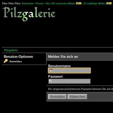
Pilze Pilze Pilze:
Startseite
-
Forum
-
Die 100 neuesten Bilder
-
24 zufällige Bilder
Pilzgalerie
Benutzer-Optionen
Melden Sie sich an
Anmelden
Benutzername
Passwort
Ein vergessenes/verlorenes Passwort können Sie auf d