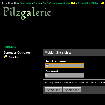
Pilze Pilze Pilze:
Startseite
-
Forum
-
Die 100 neuesten Bilder
-
24 zufällige Bilder
Pilzgalerie
Benutzer-Optionen
Melden Sie sich an
Anmelden
Benutzername
Passwort
Ein vergessenes/verlorenes Passwort können Sie auf d