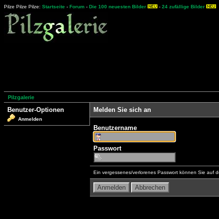
Pilze Pilze Pilze:
Startseite
-
Forum
-
Die 100 neuesten Bilder
-
24 zufällige Bilder
Pilzgalerie
Benutzer-Optionen
Melden Sie sich an
Anmelden
Benutzername
Passwort
Ein vergessenes/verlorenes Passwort können Sie auf d