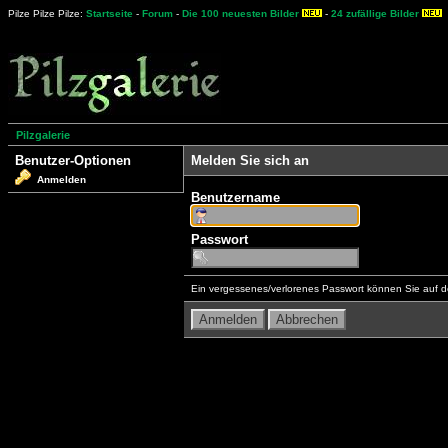
Pilze Pilze Pilze:
Startseite
-
Forum
-
Die 100 neuesten Bilder
-
24 zufällige Bilder
Pilzgalerie
Benutzer-Optionen
Melden Sie sich an
Anmelden
Benutzername
Passwort
Ein vergessenes/verlorenes Passwort können Sie auf d