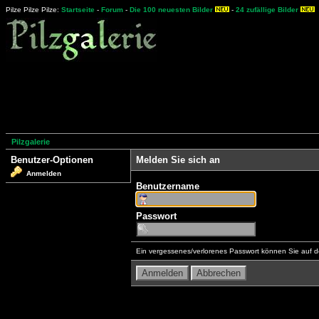
Pilze Pilze Pilze:
Startseite
-
Forum
-
Die 100 neuesten Bilder
-
24 zufällige Bilder
Pilzgalerie
Benutzer-Optionen
Melden Sie sich an
Anmelden
Benutzername
Passwort
Ein vergessenes/verlorenes Passwort können Sie auf d