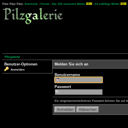
Pilze Pilze Pilze:
Startseite
-
Forum
-
Die 100 neuesten Bilder
-
24 zufällige Bilder
Pilzgalerie
Benutzer-Optionen
Melden Sie sich an
Anmelden
Benutzername
Passwort
Ein vergessenes/verlorenes Passwort können Sie auf d