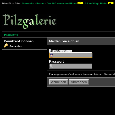
Pilze Pilze Pilze:
Startseite
-
Forum
-
Die 100 neuesten Bilder
-
24 zufällige Bilder
Pilzgalerie
Benutzer-Optionen
Melden Sie sich an
Anmelden
Benutzername
Passwort
Ein vergessenes/verlorenes Passwort können Sie auf d