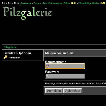
Pilze Pilze Pilze:
Startseite
-
Forum
-
Die 100 neuesten Bilder
-
24 zufällige Bilder
Pilzgalerie
Benutzer-Optionen
Melden Sie sich an
Anmelden
Benutzername
Passwort
Ein vergessenes/verlorenes Passwort können Sie auf d