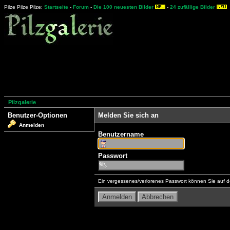
Pilze Pilze Pilze:
Startseite
-
Forum
-
Die 100 neuesten Bilder
-
24 zufällige Bilder
Pilzgalerie
Benutzer-Optionen
Melden Sie sich an
Anmelden
Benutzername
Passwort
Ein vergessenes/verlorenes Passwort können Sie auf d