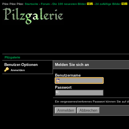
Pilze Pilze Pilze:
Startseite
-
Forum
-
Die 100 neuesten Bilder
-
24 zufällige Bilder
Pilzgalerie
Benutzer-Optionen
Melden Sie sich an
Anmelden
Benutzername
Passwort
Ein vergessenes/verlorenes Passwort können Sie auf d