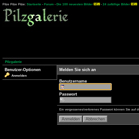
Pilze Pilze Pilze:
Startseite
-
Forum
-
Die 100 neuesten Bilder
-
24 zufällige Bilder
Pilzgalerie
Benutzer-Optionen
Melden Sie sich an
Anmelden
Benutzername
Passwort
Ein vergessenes/verlorenes Passwort können Sie auf d