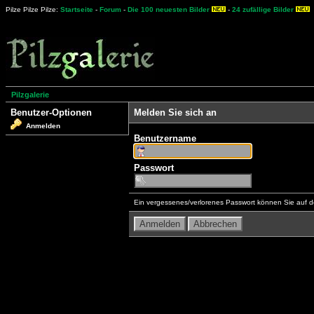
Pilze Pilze Pilze:
Startseite
-
Forum
-
Die 100 neuesten Bilder
-
24 zufällige Bilder
Pilzgalerie
Benutzer-Optionen
Melden Sie sich an
Anmelden
Benutzername
Passwort
Ein vergessenes/verlorenes Passwort können Sie auf d