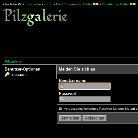
Pilze Pilze Pilze:
Startseite
-
Forum
-
Die 100 neuesten Bilder
-
24 zufällige Bilder
Pilzgalerie
Benutzer-Optionen
Melden Sie sich an
Anmelden
Benutzername
Passwort
Ein vergessenes/verlorenes Passwort können Sie auf d