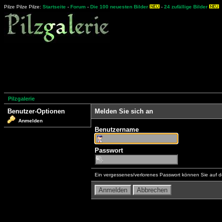
Pilze Pilze Pilze:
Startseite
-
Forum
-
Die 100 neuesten Bilder
-
24 zufällige Bilder
Pilzgalerie
Benutzer-Optionen
Melden Sie sich an
Anmelden
Benutzername
Passwort
Ein vergessenes/verlorenes Passwort können Sie auf d