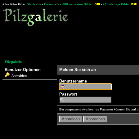
Pilze Pilze Pilze:
Startseite
-
Forum
-
Die 100 neuesten Bilder
-
24 zufällige Bilder
Pilzgalerie
Benutzer-Optionen
Melden Sie sich an
Anmelden
Benutzername
Passwort
Ein vergessenes/verlorenes Passwort können Sie auf d