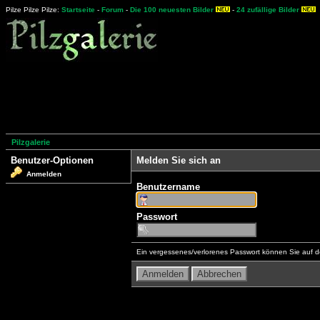
Pilze Pilze Pilze:
Startseite
-
Forum
-
Die 100 neuesten Bilder
-
24 zufällige Bilder
Pilzgalerie
Benutzer-Optionen
Melden Sie sich an
Anmelden
Benutzername
Passwort
Ein vergessenes/verlorenes Passwort können Sie auf d