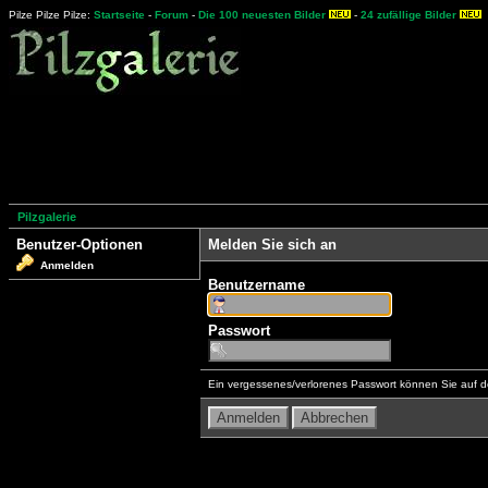
Pilze Pilze Pilze:
Startseite
-
Forum
-
Die 100 neuesten Bilder
-
24 zufällige Bilder
Pilzgalerie
Benutzer-Optionen
Melden Sie sich an
Anmelden
Benutzername
Passwort
Ein vergessenes/verlorenes Passwort können Sie auf d