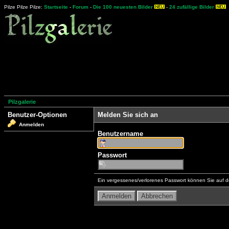
Pilze Pilze Pilze:
Startseite
-
Forum
-
Die 100 neuesten Bilder
-
24 zufällige Bilder
Pilzgalerie
Benutzer-Optionen
Melden Sie sich an
Anmelden
Benutzername
Passwort
Ein vergessenes/verlorenes Passwort können Sie auf d