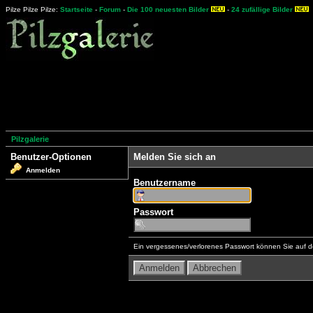
Pilze Pilze Pilze:
Startseite
-
Forum
-
Die 100 neuesten Bilder
-
24 zufällige Bilder
Pilzgalerie
Benutzer-Optionen
Melden Sie sich an
Anmelden
Benutzername
Passwort
Ein vergessenes/verlorenes Passwort können Sie auf d