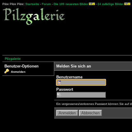
Pilze Pilze Pilze:
Startseite
-
Forum
-
Die 100 neuesten Bilder
-
24 zufällige Bilder
Pilzgalerie
Benutzer-Optionen
Melden Sie sich an
Anmelden
Benutzername
Passwort
Ein vergessenes/verlorenes Passwort können Sie auf d