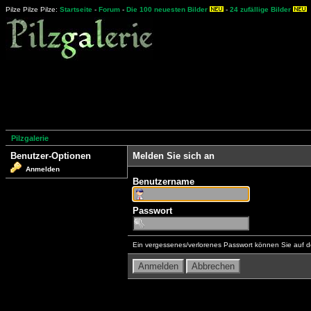
Pilze Pilze Pilze:
Startseite
-
Forum
-
Die 100 neuesten Bilder
-
24 zufällige Bilder
Pilzgalerie
Benutzer-Optionen
Melden Sie sich an
Anmelden
Benutzername
Passwort
Ein vergessenes/verlorenes Passwort können Sie auf d