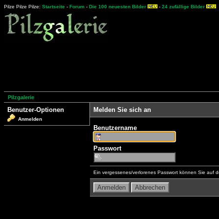
Pilze Pilze Pilze:
Startseite
-
Forum
-
Die 100 neuesten Bilder
-
24 zufällige Bilder
Pilzgalerie
Benutzer-Optionen
Melden Sie sich an
Anmelden
Benutzername
Passwort
Ein vergessenes/verlorenes Passwort können Sie auf d