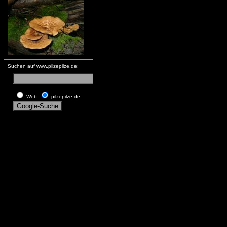
Suchen auf www.pilzepilze.de:
Web
pilzepilze.de