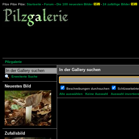
Pilze Pilze Pilze:
Startseite
-
Forum
-
Die 100 neuesten Bilder
-
24 zufällige Bilder
Pilzgalerie
In der Gallery suchen
Erweiterte Suche
Neuestes Bild
Beschreibungen durchsuchen
Schlüsselwört
Alle auswählen
Keine Auswahl
Auswahl invertier
Zufallsbild