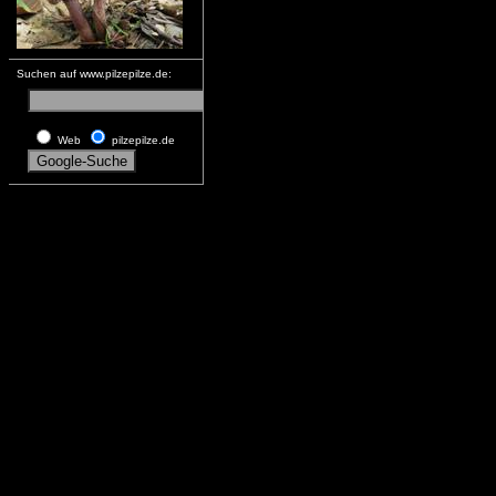
Suchen auf www.pilzepilze.de:
Web
pilzepilze.de