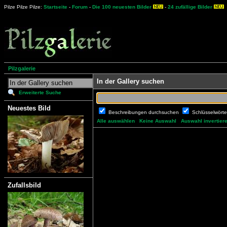
Pilze Pilze Pilze:
Startseite
-
Forum
-
Die 100 neuesten Bilder
-
24 zufällige Bilder
Pilzgalerie
In der Gallery suchen
Erweiterte Suche
Neuestes Bild
Beschreibungen durchsuchen
Schlüsselwört
Alle auswählen
Keine Auswahl
Auswahl invertier
Zufallsbild