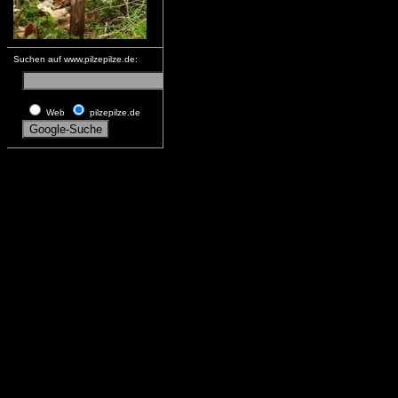
Suchen auf www.pilzepilze.de:
Web
pilzepilze.de