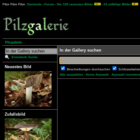
Pilze Pilze Pilze:
Startseite
-
Forum
-
Die 100 neuesten Bilder
-
24 zufällige Bilder
Pilzgalerie
In der Gallery suchen
Erweiterte Suche
Neuestes Bild
Beschreibungen durchsuchen
Schlüsselwört
Alle auswählen
Keine Auswahl
Auswahl invertier
Zufallsbild