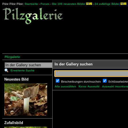
Pilze Pilze Pilze:
Startseite
-
Forum
-
Die 100 neuesten Bilder
-
24 zufällige Bilder
Pilzgalerie
In der Gallery suchen
Erweiterte Suche
Neuestes Bild
Beschreibungen durchsuchen
Schlüsselwört
Alle auswählen
Keine Auswahl
Auswahl invertier
Zufallsbild