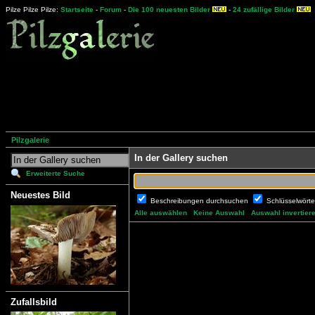
Pilze Pilze Pilze:
Startseite
-
Forum
-
Die 100 neuesten Bilder
-
24 zufällige Bilder
Pilzgalerie
In der Gallery suchen
Erweiterte Suche
Neuestes Bild
Beschreibungen durchsuchen
Schlüsselwört
Alle auswählen
Keine Auswahl
Auswahl invertier
Zufallsbild