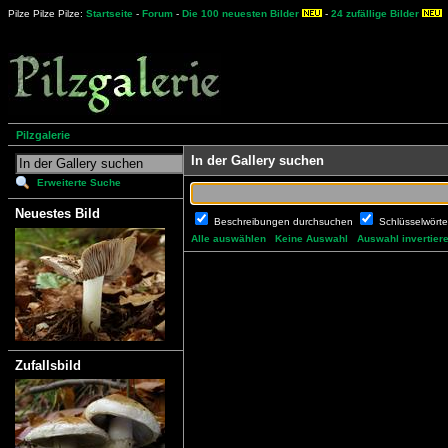
Pilze Pilze Pilze:
Startseite
-
Forum
-
Die 100 neuesten Bilder
-
24 zufällige Bilder
Pilzgalerie
In der Gallery suchen
Erweiterte Suche
Neuestes Bild
Beschreibungen durchsuchen
Schlüsselwört
Alle auswählen
Keine Auswahl
Auswahl invertier
Zufallsbild