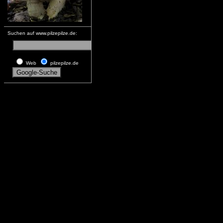
Suchen auf www.pilzepilze.de:
Web
pilzepilze.de