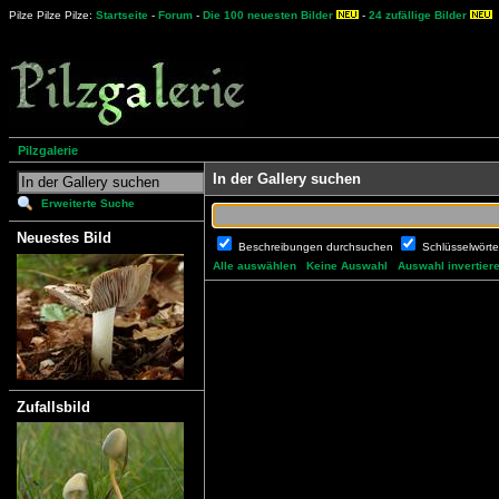
Pilze Pilze Pilze:
Startseite
-
Forum
-
Die 100 neuesten Bilder
-
24 zufällige Bilder
Pilzgalerie
In der Gallery suchen
Erweiterte Suche
Neuestes Bild
Beschreibungen durchsuchen
Schlüsselwört
Alle auswählen
Keine Auswahl
Auswahl invertier
Zufallsbild