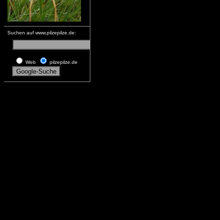
Suchen auf www.pilzepilze.de:
Web
pilzepilze.de