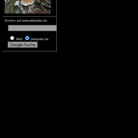
Suchen auf www.pilzepilze.de:
Web
pilzepilze.de