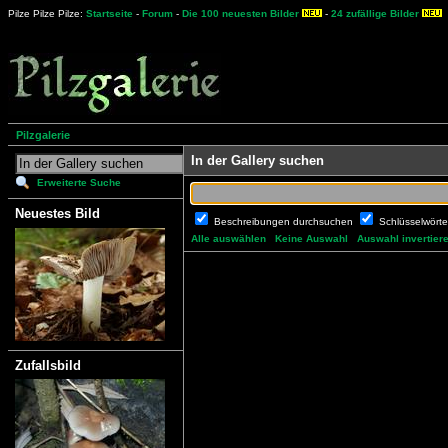
Pilze Pilze Pilze:
Startseite
-
Forum
-
Die 100 neuesten Bilder
-
24 zufällige Bilder
Pilzgalerie
In der Gallery suchen
Erweiterte Suche
Neuestes Bild
Beschreibungen durchsuchen
Schlüsselwört
Alle auswählen
Keine Auswahl
Auswahl invertier
Zufallsbild