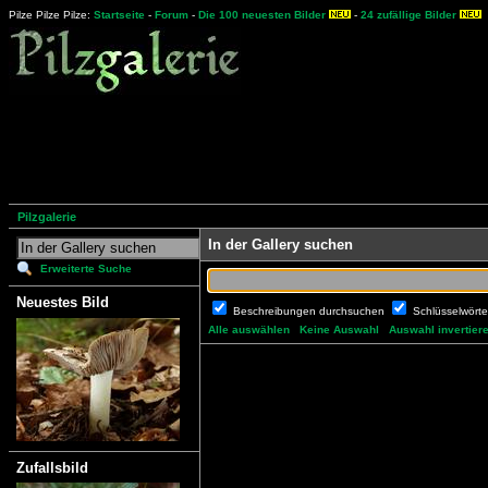
Pilze Pilze Pilze:
Startseite
-
Forum
-
Die 100 neuesten Bilder
-
24 zufällige Bilder
Pilzgalerie
In der Gallery suchen
Erweiterte Suche
Neuestes Bild
Beschreibungen durchsuchen
Schlüsselwört
Alle auswählen
Keine Auswahl
Auswahl invertier
Zufallsbild