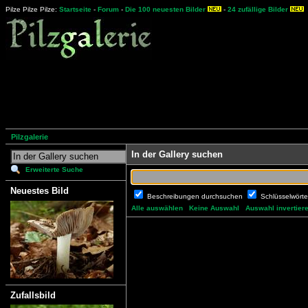
Pilze Pilze Pilze:
Startseite
-
Forum
-
Die 100 neuesten Bilder
-
24 zufällige Bilder
Pilzgalerie
In der Gallery suchen
Erweiterte Suche
Neuestes Bild
Beschreibungen durchsuchen
Schlüsselwört
Alle auswählen
Keine Auswahl
Auswahl invertier
Zufallsbild