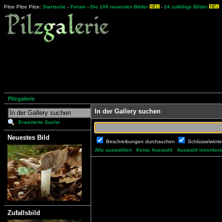
Pilze Pilze Pilze:
Startseite
-
Forum
-
Die 100 neuesten Bilder
-
24 zufällige Bilder
Pilzgalerie
In der Gallery suchen
Erweiterte Suche
Neuestes Bild
Beschreibungen durchsuchen
Schlüsselwört
Alle auswählen
Keine Auswahl
Auswahl invertier
Zufallsbild