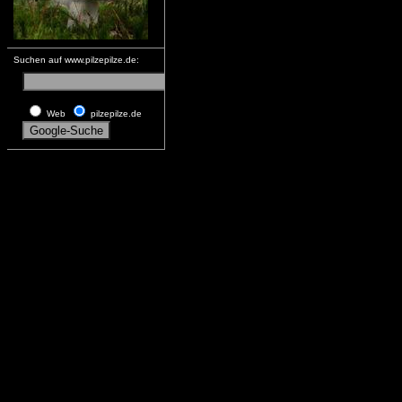
Suchen auf www.pilzepilze.de:
Web
pilzepilze.de