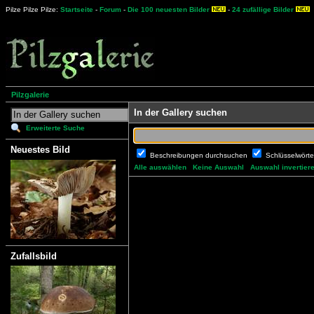
Pilze Pilze Pilze:
Startseite
-
Forum
-
Die 100 neuesten Bilder
-
24 zufällige Bilder
Pilzgalerie
In der Gallery suchen
Erweiterte Suche
Neuestes Bild
Beschreibungen durchsuchen
Schlüsselwört
Alle auswählen
Keine Auswahl
Auswahl invertier
Zufallsbild