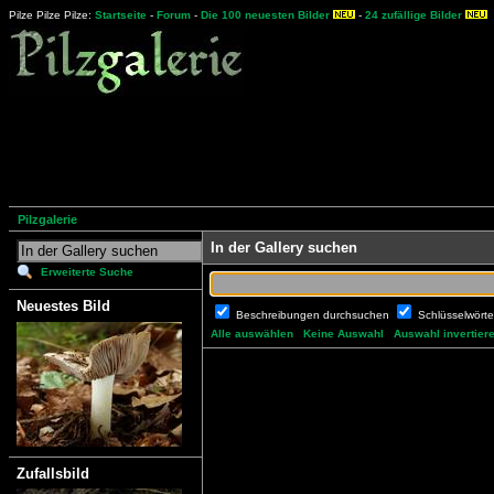
Pilze Pilze Pilze:
Startseite
-
Forum
-
Die 100 neuesten Bilder
-
24 zufällige Bilder
Pilzgalerie
In der Gallery suchen
Erweiterte Suche
Neuestes Bild
Beschreibungen durchsuchen
Schlüsselwört
Alle auswählen
Keine Auswahl
Auswahl invertier
Zufallsbild